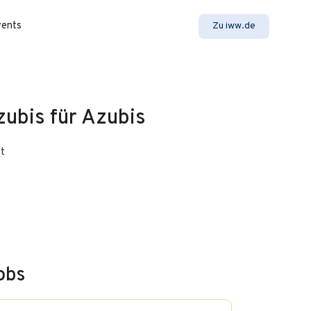
vents
Zu iww.de
zubis für Azubis
t
obs