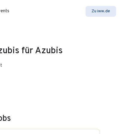
vents
Zu iww.de
zubis für Azubis
t
obs