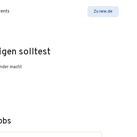
vents
Zu iww.de
igen solltest
ender macht
obs