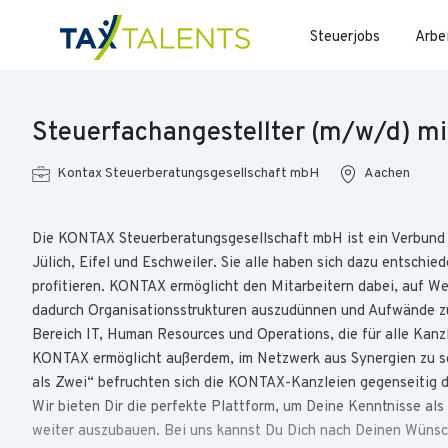
Steuerjobs
Arbe
Steuerfachangestellter (m/w/d) mi
Kontax Steuerberatungsgesellschaft mbH
Aachen
Die KONTAX Steuerberatungsgesellschaft mbH ist ein Verbund v
Jülich, Eifel und Eschweiler. Sie alle haben sich dazu entsch
profitieren. KONTAX ermöglicht den Mitarbeitern dabei, auf W
dadurch Organisationsstrukturen auszudünnen und Aufwände zu 
Bereich IT, Human Resources und Operations, die für alle Kanzl
KONTAX ermöglicht außerdem, im Netzwerk aus Synergien zu s
als Zwei“ befruchten sich die KONTAX-Kanzleien gegenseitig
Wir bieten Dir die perfekte Plattform, um Deine Kenntnisse als
weiter auszubauen. Bei uns kannst Du Dich nach Deinen Wünsch