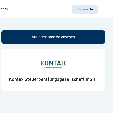
vents
Zu iww.de
Auf stepstone.de ansehen
Kontax Steuerberatungsgesellschaft mbH