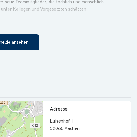
ber neue Teammitglieder, die fachlich und menschlich
 unter Kollegen und Vorgesetzten schätzen.
ne.de ansehen
 sämtlicher Steuer- und Einkunftsarten
l und Prüfung von Steuerbescheiden
Adresse
 Fortbildung zum Steuerfachwirt/Bilanzbuchhalter (je
Luisenhof 1
52066
Aachen
hlüsse