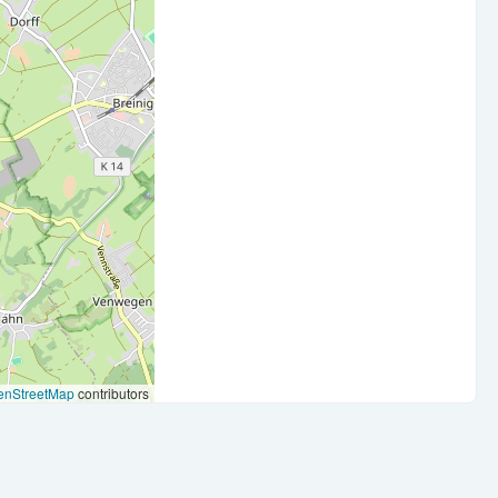
ware
eise
wirst Du herzlich empfangen und kannst Dich auf ein
archien und offener Kommunikation geprägt ist.
 flexiblen Arbeitszeiten hast Du bei uns auch die
enStreetMap
contributors
Dir 30 Tage Urlaub zur Verfügung.
mgebung mit einer modernen Ausstattung und Technologie,