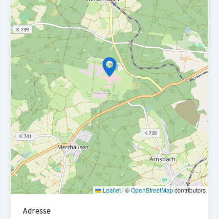
Betriebsprüfungen begleiten:
Du bereitest
Betriebsprüfungen vor und begleitest diese, um einen
reibungslosen Ablauf zu garantieren
Kommunikation und Prüfung:
Im ständigen
Austausch mit Mandanten und Behörden stellst du die
Richtigkeit von Steuerbescheiden sicher und führst
steuerliche Berechnungen durch, um optimale Lösungen zu
finden
Ausbildung und Weiterbildung:
Du hast eine
erfolgreich abgeschlossene Ausbildung zum
Steuerfachangestellten (m/w/d) oder eine Weiterbildung
zum Steuerfachwirt
Fachkenntnisse:
Du bringst fundierte Kenntnisse in der
Leaflet
|
©
OpenStreetMap
contributors
Rechnungslegung nach HGB und im Steuerrecht mit
Adresse