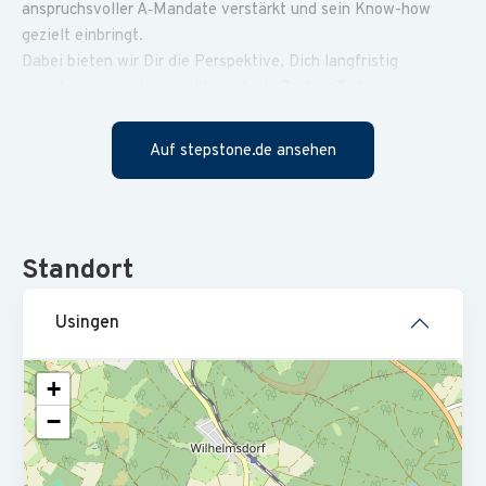
anspruchsvoller A‑Mandate verstärkt und sein Know-how
gezielt einbringt.
Dabei bieten wir Dir die Perspektive, Dich langfristig
einzubringen und perspektivisch als Partner Teil der
Kanzleientwicklung zu werden.
Auf stepstone.de ansehen
Ganzheitliche Betreuung:
Du betreust Deine
Mandanten professionell und mit sympathischem
Auftreten. Dabei erstellst Du Jahresabschlüsse und
monatliche Reportings für Unternehmen aller
Standort
Rechtsformen (hauptsächlich GmbH) und lieferst
qualitativ hochwertige Arbeit
Usingen
Ansprechpartner für Mandanten:
Du bist die erste
Ansprechperson für Deine Mandantschaft in allen
+
steuerlichen und betriebswirtschaftlichen Fragen und
−
bietest kompetente Lösungen
Prozessoptimierung und Qualitätskontrolle:
Du