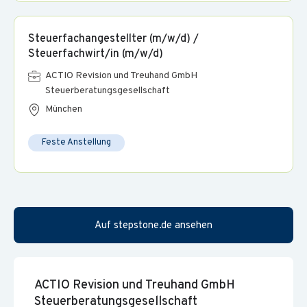
Bio Obstkiste
eine
und freie Getränke im Office
Steuerfachangestellter (m/w/d) /
Dean&David
einen Zuschuss zur
Mittags-Bowl
Steuerfachwirt/in (m/w/d)
viele Firmenevents
ACTIO Revision und Treuhand GmbH
Steuerberatungsgesellschaft
München
Feste Anstellung
Auf stepstone.de ansehen
ACTIO Revision und Treuhand GmbH
Steuerberatungsgesellschaft