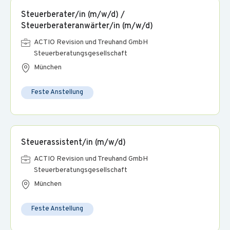
optimal ausgestatteter, heller Arbeitsplatz in
Steuerberater/in (m/w/d) /
U-Bahn
verkehrsgünstiger Lage (
)
Steuerberateranwärter/in (m/w/d)
digitale Kanzlei
digitales Arbeiten (ausgezeichnet als "
ACTIO Revision und Treuhand GmbH
2026
" (DATEV)
Steuerberatungsgesellschaft
München
Arbeiten in kleinen Teams (kein Großraumbüro)
flexible Arbeitszeitmodelle
(Freitags bis 13h) und die
Feste Anstellung
Home-Office
Möglichkeit, auch vom
aus zu arbeiten
persönlichen Mentor
einen
an Deiner Seite sowie
fundierte Einarbeitung und Unterstützung durch ein
Steuerassistent/in (m/w/d)
herzliches, kollegiales Team
ACTIO Revision und Treuhand GmbH
30 Urlaubstage
bis zu
und ggf. zusätzlicher, freiwilliger
Steuerberatungsgesellschaft
Urlaubstag
München
von uns besonders geförderte kontinuierliche Fort- und
Feste Anstellung
Weiterbildungsmöglichkeiten
Actio
in der
Akademie