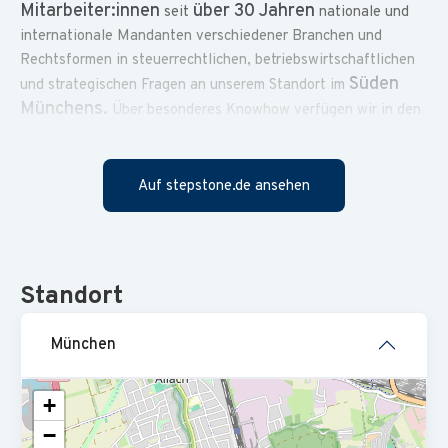
Mitarbeiter:innen
über 30 Jahren
seit
nationale und
internationale Mandanten verschiedener Branchen und
Rechtsformen in steuerrechtlichen, betriebswirtschaftlichen
Süden
und strategischen Fragen an unserem Standort im
Münchens.
Über besonderes Knowhow verfügen wir in den
Immobilien, Medizin und Gastronomie
Bereichen
.
Engagiert und ambitioniert setzen wir uns für unsere
Professionalität
Mandanten ein. Unser Erfolg basiert auf
Auf stepstone.de ansehen
verbunden mit Herzlichkeit
– dabei lachen wir auch
miteinander!
Deine Aufgaben sind:
Standort
spannenden
Du unterstützt unsere Steuerberater bei
Mandaten
(z.B. im Bereich Immobilien oder aus der
München
Münchner Großgastronomie).
Ansprechpartner:in
Du bist
für unsere Mandanten und
+
Finanzbehörden.
−