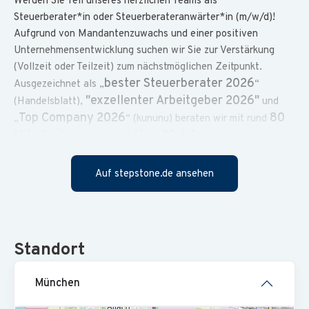
Werden Sie Teil unseres herzlichen Teams als
Steuerberater*in oder Steuerberateranwärter*in (m/w/d)!
Aufgrund von Mandantenzuwachs und einer positiven
Unternehmensentwicklung suchen wir Sie zur Verstärkung
(Vollzeit oder Teilzeit) zum nächstmöglichen Zeitpunkt.
bester Steuerberater 2026
Ausgezeichnet als „
“
"exzellenter Arbeitgeber 2026"
(Handelsblatt),
und
Top Company 2026
80
„
“ (kununu) beraten wir mit rund
Mitarbeiter:innen
über 30 Jahren
seit
nationale und
internationale Mandanten verschiedener Branchen und
Rechtsformen in steuerrechtlichen, betriebswirtschaftlichen
Auf stepstone.de ansehen
Süden
und strategischen Fragen an unserem Standort im
Münchens.
Über besonderes Knowhow verfügen wir in den
Immobilien, Medizin und Gastronomie
Bereichen
.
Engagiert und ambitioniert setzen wir uns für unsere
Standort
Professionalität
Mandanten ein. Unser Erfolg basiert auf
verbunden mit Herzlichkeit
– dabei lachen wir auch
München
miteinander!