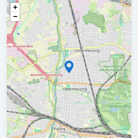
Ihre Aufgaben sind:
+
laufende steuerliche und betriebswirtschaftliche
−
Beratung
und projektbezogene Sonderthemen
Jahresabschlüssen
Erstellung von
für
mittelständische Unternehmen verschiedener
Rechtsformen und Branchen
Buchhaltungsmandate
Überwachung der
Bilanzierungs- und
Bearbeitung von
Bewertungsthemen
sowie steuerlicher und
handelsrechtlicher Fragestellungen
Steuergutachten
Erstellung von
KI-gesteuerten
Nutzung von
Softwareanwendungen
Sie haben die Möglichkeit, aktiv weitere Projekte
Quality Management „Team
mitzugestalten (z.B. im