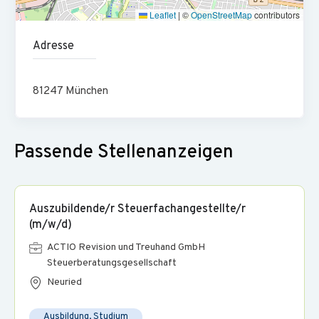
Green
“).
Leaflet
|
©
OpenStreetMap
contributors
Adresse
Das bringen Sie mit:
Steuerberaterexamen
oder zeitnaher
81247
München
Prüfungstermin
Betriebswirtschafts- und
fundiertes Fachwissen der
Steuerlehre
Passende Stellenanzeigen
DATEV
sicherer Umgang mit
oder einer anderen
Buchhaltungssoftware
strukturierte Arbeitsweise sowie analytisches und
Auszubildende/r Steuerfachangestellte/r
(m/w/d)
wirtschaftliches Denken
ACTIO Revision und Treuhand GmbH
Empathie, Teamgeist und eine gesunde Portion
Steuerberatungsgesellschaft
Eigeninitiative
Neuried
Wir bieten:
Ausbildung, Studium