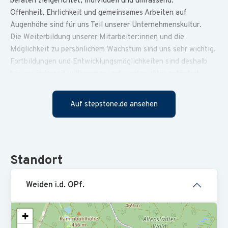
beraten zielgerichtet, individuell und umfassend.
Offenheit, Ehrlichkeit und gemeinsames Arbeiten auf
Augenhöhe sind für uns Teil unserer Unternehmenskultur.
Die Weiterbildung unserer Mitarbeiter:innen und die
Möglichkeit zu persönlichem Wachstum sind uns sehr wichtig.
Fortbildungen und Entwicklungsmöglichkeiten sind deshalb
bei uns jederzeit willkommen und werden aktiv gefördert.
Du arbeitest gerne in einem modernen, digitalen und
kollegialen Umfeld? Dann sollten wir uns kennenlernen!
Auf stepstone.de ansehen
Erstellung von Jahresabschlüssen, Steuererklärungen und,
wenn gewünscht, Finanzbuchhaltungen
Du bist der direkte Ansprechpartner unserer Mandanten in
Standort
allen laufenden steuerlichen Fragestellungen und
Beratungsthemen
Weiden i.d. OPf.
Abstimmungen mit Finanzbehörden
+
Klärung/Ausarbeitung komplexer steuerlicher