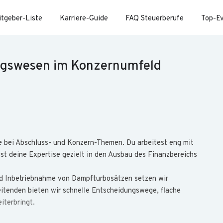
itgeber-Liste
Karriere-Guide
FAQ Steuerberufe
Top-E
ngswesen im Konzernumfeld
le bei Abschluss- und Konzern-Themen. Du arbeitest eng mit
t deine Expertise gezielt in den Ausbau des Finanz­bereichs
nd Inbetrieb­nahme von Dampf­turbo­sätzen setzen wir
beitenden bieten wir schnelle Ent­scheidungs­wege, flache
ter­bringt.