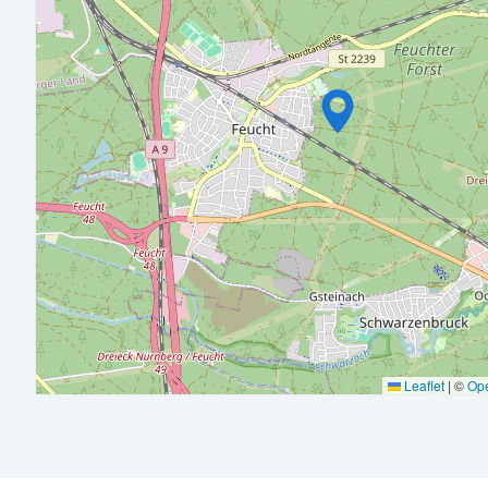
Deine Entwicklungsperspektive:
Nach erfolgreicher Ein­arbeitung und ent­sprechender fachlicher
Möglichkeit zur Über­nahme einer Rolle als stell­vertretende Lei
Du verfügst über eine abge­schlossene Weiter­bildung zum Bil
Qualifikation
Du besitzt mehr­jährige Berufs­erfahrung in der Abschluss­er
Idealerweise bringst du Erfahrung im Konzern­umfeld mit
Du bist sicher im Umgang mit Wirtschafts­prüfern, Steuer­
Du arbeitest strukturiert, eigen­ständig und mit hohem Quali
Du arbeitest gern im Team und verstehst Zusammen­arbeit 
Leaflet
|
©
Op
Du kommunizierst klar, verbindlich und auf Augenhöhe