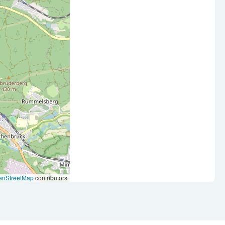
 sowie persön­licher Entwicklung besteht perspektivisch die
tung Finance & Controlling.
anz­buch­halter (m/w/d) oder eine vergleich­bare
stellung nach HGB
beratern und komplexen Finance-Themen
täts­anspruch
als gemeinsame Leistung
enStreetMap
contributors