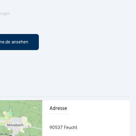
ungen
 flexible Homeoffice-Tage sind möglich
ne.de ansehen
Unfall­versicherung, Zuschuss zu BAV oder VL, Rabatte über
en­loser Obstkorb
 nach HGB
ge-Betriebs­stätten, auch im inter­nationalen Umfeld
 in Zusammen­arbeit mit externen Steuerberatern im In- und
Adresse
 der lang­fristigen Cash-Planung als Teil der GuV- und
90537
Feucht