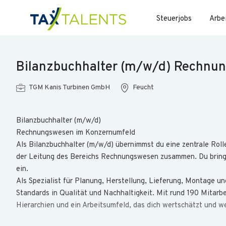
Steuerjobs
Arbe
Bilanzbuchhalter (m/w/d) Rechnu
TGM Kanis Turbinen GmbH
Feucht
Bilanzbuchhalter (m/w/d)
Rechnungswesen im Konzernumfeld
Als Bilanzbuchhalter (m/w/d) über­nimmst du eine zentrale Rol
der Leitung des Bereichs Rechnungs­wesen zusammen. Du brings
ein.
Als Spezialist für Planung, Her­stellung, Lieferung, Montage u
Standards in Quali­tät und Nach­haltig­keit. Mit rund 190 Mit­ar
Hierarchien und ein Arbeits­umfeld, das dich wert­schätzt und wei