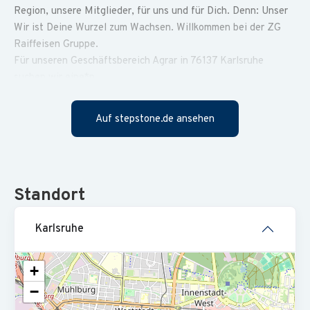
Region, unsere Mitglieder, für uns und für Dich. Denn: Unser
Wir ist Deine Wurzel zum Wachsen. Willkommen bei der ZG
Raiffeisen Gruppe.
Für unseren Geschäftsbereich Agrar in 76137 Karlsruhe
suchen wir eine*n
Kaufmännischer Leiter (m/w/d) Agrar
Das Wir liegt in unserer Natur. Denn wir unterstützen seit
Auf stepstone.de ansehen
über 100 Jahren die badischen Landwirte und sind Händler
und Dienstleister für das tägliche Leben der Menschen
unserer Region und darüber hinaus. Was uns als Arbeitgeber
besonders macht? Fast 2500 ZG'ler, die unser Wir mit Leben
Standort
füllen. Mit Zusammenhalt, Leidenschaft und Badenliebe, die
von Herzen kommt. In einer Unternehmenskultur zum
Aufblühen, Rein- und über sich hinauswachsen. Für unsere
Karlsruhe
Region, unsere Mitglieder, für uns und für Dich. Denn: Unser
Wir ist Deine Wurzel zum Wachsen. Willkommen bei der ZG
+
Raiffeisen Gruppe.
−
Für unseren Geschäftsbereich Agrar in 76137 Karlsruhe