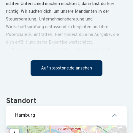
echten Unterschied machen möchtest, dann bist du hier
richtig. Wir suchen dich, um unsere Mandanten in der
Steuerberatung, Unternehmensberatung und
Wirtschaftsprüfung umfassend zu begleiten und ihre
Potenziale zu entfalten. Hier findest du eine Aufgabe, die
dich erfüllt und deine Expertise wertschätzt.
Sie erstellen betriebliche Steuererklärungen und die
zugehörige E-Bilanz mit den erforderlichen Zusatzangaben
Auf stepstone.de ansehen
Sie erstellen die turnusmäßigen USt-Voranmeldungen und
stellen betriebswirtschaftliche Auswertungen sowie
Kontennachweise für den elektronischen Datenverkehr
zusammen
Standort
Sie erstellen private Einkommensteuererklärungen mit
individuellen Anlagen bei Fremdvermietungstätigkeit und
Hamburg
prüfen Steuerbescheide
Sie führen Rechtsbehelfe und Anträge auf Herabsetzung