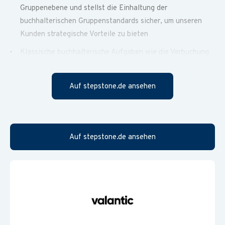
Gruppenebene und stellst die Einhaltung der
buchhalterischen Gruppenstandards sicher, um unseren
Kunden strategische Vorteile zu bieten
Klassische buchhalterische Aufgaben wie die Verbuchung
von Rechnungseingängen, das Führen der
Anlagenbuchhaltung und die Buchung von
Auf stepstone.de ansehen
Abgrenzungsposten und Rückstellungen gehören zu
deinem täglichen Geschäft
Du bist verantwortlich für die Intercompany-Abstimmung,
das Mahnwesen und die Überwachung der OP-Listen, und
Auf stepstone.de ansehen
bringst deine soziale Verantwortung und Fürsorglichkeit
ein, um eine vertrauensvolle Zusammenarbeit zu
gewährleisten
Du übernimmst die Verbuchung der
Reisekostenabrechnungen und die Abstimmung der
Umsatzsteuerkonten, was dir die Möglichkeit gibt, dein