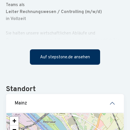
Teams als
Leiter Rechnungswesen / Controlling (m/w/d)
in Vollzeit
Sie halten unsere wirtschaftlichen Abläufe und
Buchhaltungsprozesse auf Kurs und sind verantwortlich für
Quartals- und Jahresabschlüsse nach HGB. Sie zeigen uns mit
Ihren Analysen, wo wir wirtschaftlich und organisatorisch
Auf stepstone.de ansehen
noch besser werden können.
Sie haben fundierte Erfahrung im Rechnungswesen /
Controlling, sind IT-affin mit Lust auf Prozessoptimierung und
Standort
arbeiten strukturiert mit Blick auf das Ganze.
Mainz
Wir bieten Ihnen einen sicheren Arbeitsplatz mit langfristigen
Perspektiven bei einem TOP-Arbeitgeber in der Region und
eine Aufgabe mit Verantwortung und gesellschaftlichem
+
Mehrwert.
−