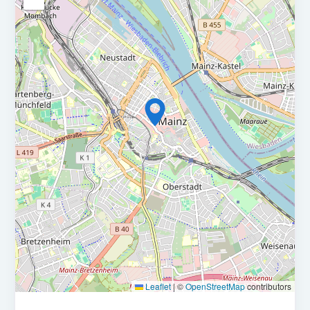
Leaflet
|
©
OpenStreetMap
contributors