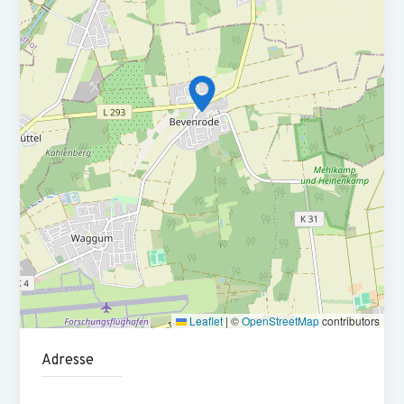
Steuerprüfer
Du bist in der Lage Einsparpotentiale aufzuzeigen
Du verfügst über ein abgeschlossenes Studium im Bereich
BWL, Finanzen, Controlling oder eine vergleichbare
Qualifikation bspw. eine abgeschlossene kaufmännische
Ausbildung
Du bringst mindestens 5 Jahre Berufserfahrung in einer
vergleichbaren Rolle im Bereich Finanzen & Controlling mit
bspw. als Bilanzbuchhalter (m/w/d)
Du verfügst über fundierte Kenntnisse in der Buchführung
und Kostenrechnung
Leaflet
|
©
OpenStreetMap
contributors
DATEV-Kenntnisse sind wünschenswert
Adresse
Du verfügst über ein ausgeprägtes analytisches
Denkvermögen und hohe Problemlösefähigkeit