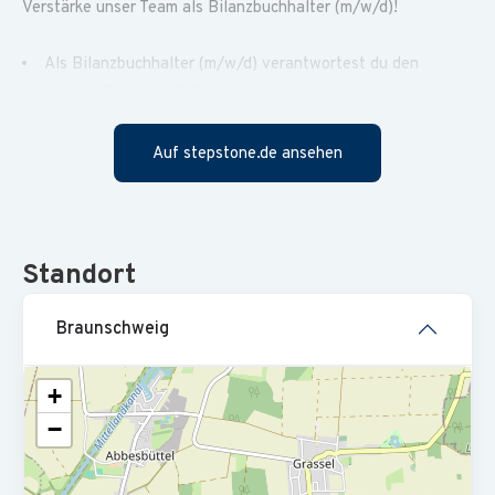
Verstärke unser Team als Bilanzbuchhalter (m/w/d)!
Als Bilanzbuchhalter (m/w/d) verantwortest du den
Bereich Finanzen & Controlling mit zwei Mitarbeitenden
fachlich
Auf stepstone.de ansehen
Du erstellst
Monats-, Quartals- und Jahresabschlüsse sowie die
Finanzplanung (inkl. Liquiditätsplanung und Zahlungs­
verkehr)
Standort
Prognosen und finanzielle Analysen zur Unterstützung
der strategischen Entscheidungsfindung
Braunschweig
Die Entwicklung und Präsentation von monatlichen,
quartalsweisen und jährlichen betriebswirtschaftlichen
+
Berich­ten für das Management gehört zu deinem Daily
−
Business als Bilanzbuchhalter (m/w/d)
Du bist erste:r Ansprechpartner:in für Wirtschafts- und