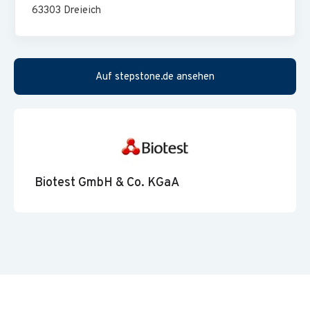
63303
Dreieich
Abgeschlossene kaufmännische Ausbildung,
betriebswirtschaftliches Studium oder vergleichbarer
Abschluss; idealerweise Bilanzbuchhalter/ International
Auf stepstone.de ansehen
Accountant
Mehrjährige Erfahrung in der Bilanzierung nach HGB und
IFRS
Gute Kenntnisse im Steuerrecht und idealerweise
Berufserfahrung im Konzernabschluss
Biotest GmbH & Co. KGaA
Analytische Fähigkeiten, gutes Prozessverständnis und
Erfahrung mit Ablaufdokumentationen
Erfahrung im Continuous Improvement Process (CIP/KVP)
sowie in der Identifikation, Umsetzung und nachhaltigen
Verankerung von Prozessoptimierungen
IT-und Digitalisierungsaffinität sowie fundierte