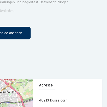
rklärungen und begleitest Betriebsprüfungen.
Behörden.
d) abgeschlossen oder hast eine vergleichbare Qualifikation
ne.de ansehen
beitet und kennst dich idealerweise in digitalisierten
nd verfügst über ein gutes Zeitmanagement.
 zwischen 6 und 22 Uhr möglich. Mobil oder im Büro.
Adresse
htumstag legen wir noch drauf. Heiligabend und Silvester
40213
Düsseldorf
en für das Wohl unserer Mitarbeitenden mit