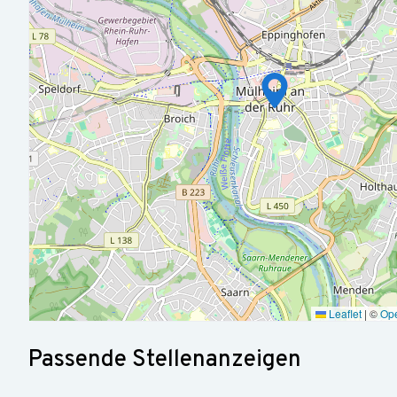
Beratungsangeboten rund um die Gesundheit.
Vergünstigungen
Über unsere Corporate-Benefit-Plattform können alle Beschäft
profitieren.
Fairness
Lebensarbeitszeitkonto: Überstunden verfallen bei uns nicht, 
Beweglichkeit
Wir bieten Fahrradleasing und Bahnfahrten in der 1. Klasse.
Leaflet
|
©
Op
Passende Stellenanzeigen