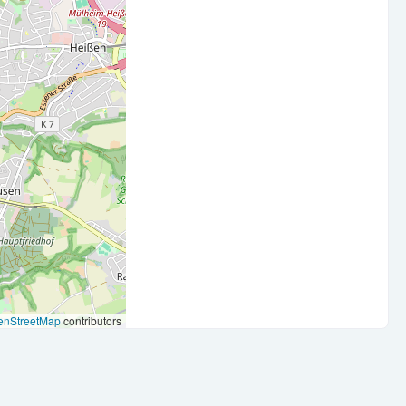
igten von günstigen Mitarbeiterkonditionen und Rabatten
sie werden angespart, ausgeglichen oder ausbezahlt.
enStreetMap
contributors