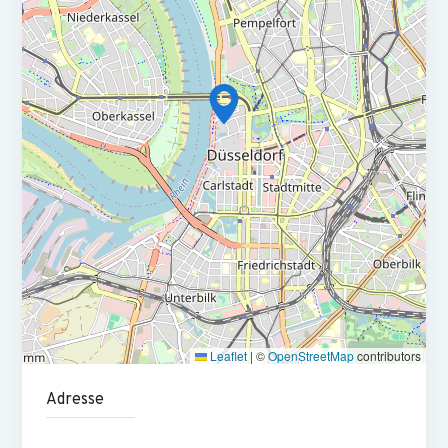
Umsatzsteuer- und Quellensteuererklärungen sowie
Steuerberechnungen und weiteren nicht lohnbezogenen
Steuererklärungen
Die Pflege und Organisation von Steuerunterlagen und -
dokumentationen sowie die Sicherstellung fristgerechter
und korrekter Steuererklärungen als auch die
Gewährleistung laufender Compliance gehört zu Deinen
Aufgaben
Du arbeitest mit externen Steuerberatern, Prüfern und
internen Abteilungen zur Bereitstellung relevanter
Informationen für Steuer- und Prüfprozesse zusammen
Die Mitwirkung bei der Beantwortung steuerlicher
Leaflet
|
©
OpenStreetMap
contributors
Fragenstellungen aus dem täglichen Geschäft sowie die
Unterstützung bei Steuerprüfungen und daraus
Adresse
resultierenden Anfragen gehören zu Deinen Aufgaben