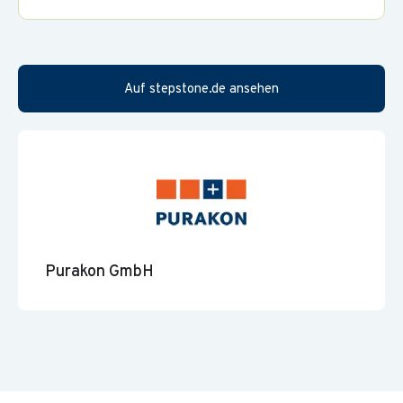
Bezuschussung zu Massageangebot
Kostenübernahme von Lauf-, Wander- und
Volleyballveranstaltungen
Auf stepstone.de ansehen
Umkleide und Duschen für unsere Fahrradfahrer/innen
Wöchentlicher Rückenkurs
Kostenfreies Wasser, Kaffee, Tee
Klimatisierte Büros
Wöchentliches Lauftraining
Purakon GmbH