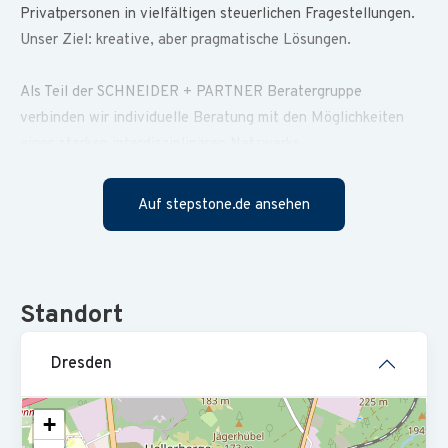
Privatpersonen in vielfältigen steuerlichen Fragestellungen.
Unser Ziel: kreative, aber pragmatische Lösungen.
Als Teil der SCHNEIDER + PARTNER Beratergruppe
verbinden wir individuelle Beratung mit den Möglichkeiten
eines starken interdisziplinären Netzwerks.
Sie betreuen einen festen Mandantenstamm und sind die
erste Ansprechperson für laufende steuerliche
Auf stepstone.de ansehen
Fragestellungen.
Sie erstellen Jahresabschlüsse sowie betriebliche und
private Steuererklärungen und nutzen dafür
Standort
schwerpunktmäßig DATEV.
Sie recherchieren komplexe steuerrechtliche Sachverhalte
Dresden
und erarbeiten in Abstimmung mit dem Team fundierte
Lösungen für unsere Mandanten.
+
Sie wirken bei anspruchsvollen Projekten wie