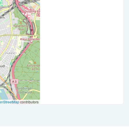
tung, idealerweise mit aktiver Einbindung in Monats- und
 unterstützt ein praxisnahes Verständnis für operative
hänge
inierter Umgang mit zentralen Buchhaltungs- und
nsleistungen (Gleitzeit, freie Brückentage, private
tersvorsorge, Corporate Benefits)
enStreetMap
contributors
rarchien und kurzen Entscheidungswegen
 und Kollegen