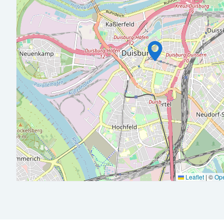
Mehrjährige fundierte Berufserfahrung in der Finanzbuchhal
Jahresabschlussprozesse
Erfahrung im produzierenden Mittelstand ist von Vorteil und
Abläufe, Kostenstrukturen und buchhalterische Zusammen
Sicheres Verständnis der Bilanzierung nach HGB sowie rout
Abstimmungsprozessen
Gute Englischkenntnisse in Wort und Schrift
Eine leistungsgerechte Bezahlung und attraktive Unternehme
Krankenzusatzversicherung, 30 Urlaubstage, betriebliche Al
Mobiles Arbeiten
Leaflet
|
©
Op
Ein angenehmes Arbeits- und Betriebsklima mit flachen Hie
Eine strukturierte Einarbeitung durch erfahrene Kolleginnen
Individuelle Schulungs- und Weiterbildungsmöglichkeiten