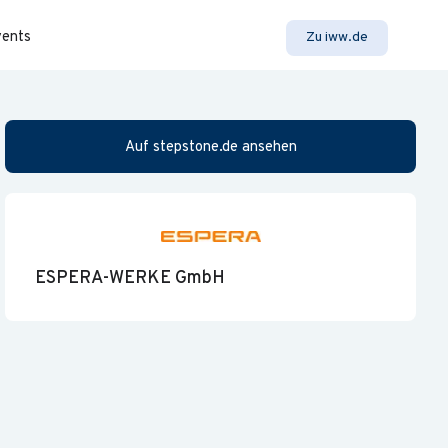
vents
Zu iww.de
Auf stepstone.de ansehen
ESPERA-WERKE GmbH