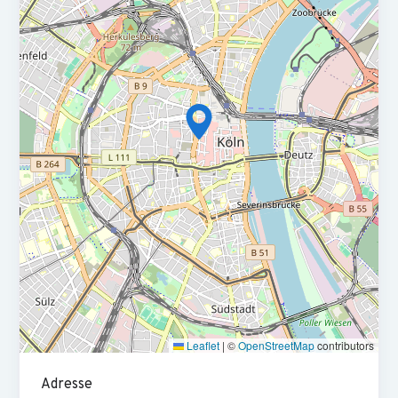
vorausgesetzt
Hohe Bereitschaft Neues zu lernen und eine hands-on
Mentalität
Lösungsorientierte, selbstständige und strukturierte
Arbeitsweise
Professionelles Auftreten und Zuverlässigkeit
Kommunikative Stärke und diplomatisches Geschick im
Umgang mit Menschen
Möglichkeit ein dynamisches, wachsendes und
zukunftsorientiertes Unternehmen mitzugestalten
Ein attraktives Gehalt und die Partizipation am
Unternehmenserfolg ab dem 1. Tag.
Leaflet
|
©
OpenStreetMap
contributors
Viele Aufstiegsmöglichkeiten
Adresse