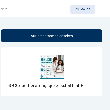
vents
Zu iww.de
Auf stepstone.de ansehen
SR Steuerberatungsgesellschaft mbH