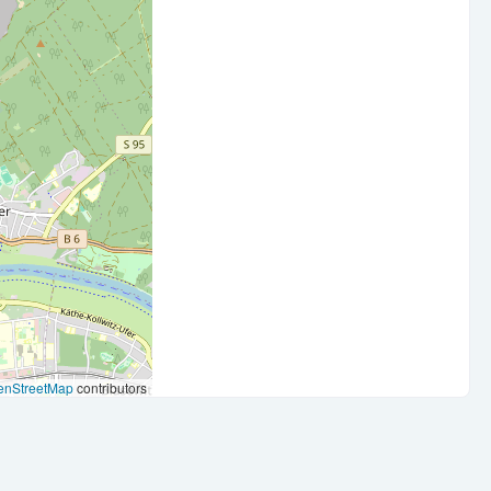
e Entwicklung.
g.
n den Standort besonders.
enStreetMap
contributors