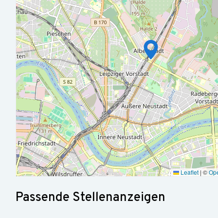
Mobilität & Gesundheit
Wir bezuschussen Ihr ÖPNV‑ oder Deutschlandticket.
Gesundheitsangebote fördern Ihr Wohlbefinden.
Entwicklung & Arbeitskultur
Weiterbildungen unterstützen Ihre persönliche und fachlich
Flexible Arbeitszeiten geben Ihnen Spielraum für Ihren Allta
Gemeinschaft & Highlights
Kostenfreie Getränke stehen für Sie bereit.
Kickertisch, Fitnessraum und ein Eltern‑Kind‑Zimmer mache
Gemeinsame Team‑Events runden das Angebot ab.
Leaflet
|
©
Op
Passende Stellenanzeigen