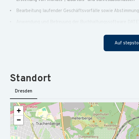
Bearbeitung laufender Geschäftsvorfälle sowie Abstimmun
Anwendung und Betreuung der Buchhaltungssoftware DAT
Kommunikation mit Mandanten, auch in englischer Sprache
Auf stepsto
Unterstützung bei steuerlichen Fragestellungen und Betrie
sicherer Umgang mit DATEV oder je / oder MS Dynamics 36
Ausbildung zum Steuerfachangestellten / Steuerfachwirt ode
Standort
gute Englischkentnisse
Dresden
Erste Erfahrungen in der Bearbeitung von internationalen
+
Finanzen & Vorteile
−
Ein EdenRed‑Sachbezug bis 50 € sowie Corporate Benefits un
Zusätzlich erhalten Sie einen Kita‑Zuschuss.