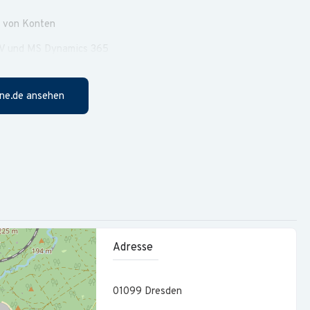
g von Konten
EV und MS Dynamics 365
ne.de ansehen
bsprüfungen
5 oder Odoo
r Bilanzbuchhalter (International) oder Wirtschaftsfachwirt
 Mandanten / Unternehmensstrukturen
Adresse
terstützen Sie im Alltag.
01099
Dresden