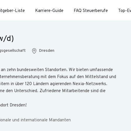
itgeber-Liste
Karriere-Guide
FAQ Steuerberufe
Top-E
w/d)
gsgesellschaft
Dresden
 an zehn bundesweiten Standorten. Wir bieten umfassende
Unternehmensberatung mit dem Fokus auf den Mittelstand und
eitern in über 120 Ländern agierenden Nexia-Netzwerks.
lne den Unterschied. Zufriedene Mitarbeitende sind die
dort Dresden!
ionale und internationale Mandanten