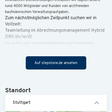
innovativen Dienstleistungen entlasten wir täglich unsere
rund 4000 Mitglieder und Kunden von arztfremden
kaufmännischen Verwaltungsaufgaben.
Zum nächstmöglichen Zeitpunkt suchen wir in
Vollzeit:
Teamleitung im Abrechnungsmanagement Hybrid
DRG (m/w/d)
Sie suchen eine verantwortungsvolle und interessante
Tätigkeit im privatärztlichen Dienstleistungsbereich? Sie
haben Freude am selbständigen Arbeiten und an der
beruflichen / fachlichen Weiterentwicklung?
Auf stepstone.de ansehen
Das erwartet Sie bei uns:
〉 Beratung und Betreuung der Kunden
〉 Betreuung und Pflege der Geschäftsbeziehungen des
bestehenden Kundenstammes
Standort
〉 Zusammenarbeit mit den Organisationseinheiten der
Unternehmensgruppe
Stuttgart
〉 Erstellung einer qualifizierten Abrechnung unter Einhaltung
der vereinbarten Termine