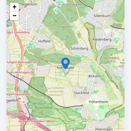
+
〉 Mitwirkung bei der Umsetzung und kontinuierlichen
Verbesserung des integrierten Managementsystems
−
〉 Mitarbeit und Unterstützung bei der vollständigen
Dokumentation aller abrechnungsrelevanten Entwicklungen
und -Prozesse
〉 Bearbeitung von Anfragen privater und gesetzlicher
Krankenkassen
〉 Weiterentwicklung des Produktes Hybrid-DRG
Damit überzeugen Sie:
〉 Wir suchen eine Person mit einer erfolgreich
abgeschlossenen medizinischen Ausbildung, kaufmännischen
Ausbildung, Kodierfachkraft oder vergleichbaren
Qualifikationen
〉 Sie sollten Freude an der Medizin und ein Verständnis für
medizinische Fachbegriffe haben
〉 Kenntnisse GOÄ-Abrechnung und Sicherer Umgang mit DRG
Software (Grouper)