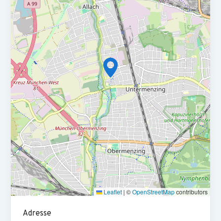
Anstellungsverhältnis:
Permanent, Full-time
Flexibilität:
Hybrid, Onsite
Treasury sitzt im Zentrum dessen, wie BESTSECRET
Liquidität, Finanzierung und Finanzmarktrisiken steuert – nah
am CFO, nah am Business, sichtbar in der gesamten
Organisation. Wir arbeiten in einem Private-Equity-geführten
Umfeld: dynamisch, ambitioniert, mit dem Anspruch
institutioneller Eigentümerschaft und einem klaren Weg nach
vorne.
Die Funktion ist aufgebaut und läuft. Wir ergänzen das Team
jetzt mit Senior-Tiefe, um es für den nächsten Schritt zu
skalieren – keine Brände löschen, sondern gestalten. Du
berichtest direkt an den Director Treasury, arbeitest eng mit
einem eingespielten Team zusammen und hast keine direkte
Führungsverantwortung.
Leaflet
|
©
OpenStreetMap
contributors
Financial Market Risk
Adresse
Fremdwährungs-, Zins- und Kontrahentenrisiken - von