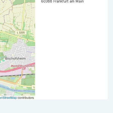
60388
Frankfurt am Main
bruf und Verwendungsnachweisen.
rne Reporting kontinuierlich weiter.
n allen kaufmännischen Fragestellungen.
weiteren internen und externen Schnittstellen zusammen.
aft, Immobilienwirtschaft, des Wirtschaftsrechts oder einer
ine vergleichbare Qualifikation mit entsprechender
ing oder kaufmännischen Immobilienmanagement –
schätzend zu führen, zu entwickeln und
enStreetMap
contributors
, Kostencontrolling und betriebswirtschaftlichen