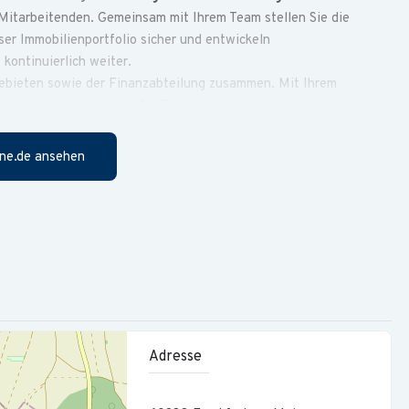
Mitarbeitenden. Gemeinsam mit Ihrem Team stellen Sie die
ser Immobilienportfolio sicher und entwickeln
kontinuierlich weiter.
hgebieten sowie der Finanzabteilung zusammen. Mit Ihrem
tscheidungsgrundlagen für Bauprojekte und Investitionen.
wicklung unserer Immobilien für soziale, diakonische und
ne.de ansehen
sch und fördern dessen fachliche sowie persönliche
ing strategisch und organisatorisch weiter.
en eine wirtschaftliche, effiziente und ordnungsgemäße
 die verantworteten Haushaltsstellen und wirken an der
Adresse
schlussprozesse innerhalb der Abteilung und schaffen