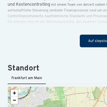
und Kostencontrolling
mit einem Team von derzeit sieben 
wirtschaftliche Steuerung zentraler Finanzprozesse rund um un
Controllinginstrumente, kaufmännische Standards und Prozesse 
Sie arbeiten eng mit der Abteilungsleitung, den weiteren Sac
betriebswirtschaftlichen Know-how schaffen Sie belastbare En
So leisten Sie einen wesentlichen Beitrag zur nachhaltigen Ent
kirchliche Angebote.
Auf stepsto
Sie führen Ihr siebenköpfiges Team fachlich und disziplinari
Weiterentwicklung.
Standort
Sie entwickeln das Team Rechnungswesen und Kostencontroll
Sie optimieren Prozesse, Standards und Leitfäden und stell
Frankfurt am Main
Finanzbuchhaltung innerhalb der Abteilung sicher.
Sie erstellen eigenverantwortlich die Haushaltsplanung für
+
Aufstellung des Vermögenshaushalts mit.
−
Sie koordinieren die Investitionsplanung sowie die Jahresab