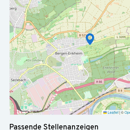
Transparenz über die wirtschaftliche Entwicklung.
Sie steuern Förder- und Drittmittel einschließlich Mittela
Sie entwickeln das Personalkostencontrolling sowie das inte
Sie beraten Bau-, Sanierungs- und Investitionsmaßnahmen i
Sie arbeiten vertrauensvoll mit der Finanzabteilung sowie 
Ein erfolgreich abgeschlossenes Studium der Betriebswirtsch
vergleichbaren Fachrichtung. Alternativ verfügen Sie über e
Berufserfahrung.
Mehrjährige Berufserfahrung im Rechnungswesen, Controll
idealerweise in einer komplexen Organisation.
Führungserfahrung sowie die Fähigkeit, Mitarbeitende wert
Leaflet
|
©
Op
Veränderungsprozesse aktiv zu gestalten.
Passende Stellenanzeigen
Fundierte Kenntnisse in Haushaltsplanung, Budgetsteuerung