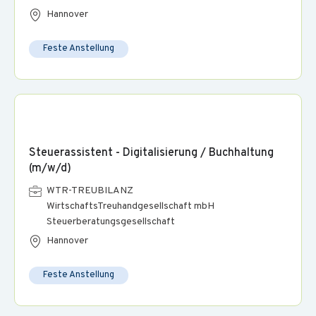
Umfassende Einarbeitung und Betreuung: Sie erhalten eine
Hannover
persönliche Einarbeitung und arbeiten in einer kollegialen
Atmosphäre
Feste Anstellung
Langfristige Perspektiven: Sie haben die Chance, neue
Verantwortungsbereiche zu übernehmen
Stressfreier Arbeitsweg: Die Kanzlei ist bequem mit dem
Auto und öffentlichen Verkehrsmitteln erreichbar
Steuerassistent - Digitalisierung / Buchhaltung
(m/w/d)
WTR-TREUBILANZ
WirtschaftsTreuhandgesellschaft mbH
Steuerberatungsgesellschaft
Hannover
Feste Anstellung