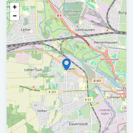
Steuererklärungen mit und arbeiten dabei eng mit der
+
Kanzleileitung zusammen.
−
Sie identifizieren Innovationspotenziale in den
Arbeitsabläufen und bringen proaktiv Ideen zur
Effizienzsteigerung ein.
Sie haben eine abgeschlossene Ausbildung als
Steuerfachangestellte:r oder eine vergleichbare
Qualifikation.
In der Lohn- und Finanzbuchhaltung bringen Sie bereits
fundierte Berufserfahrung mit.
Digitalisierung ist für Sie mehr als ein Buzzword: Sie
begeistern sich für neue Technologien und haben
idealerweise erste Erfahrung mit Tools wie DATEV
Unternehmen online.
Ihre Arbeitsweise ist sorgfältig, strukturiert und