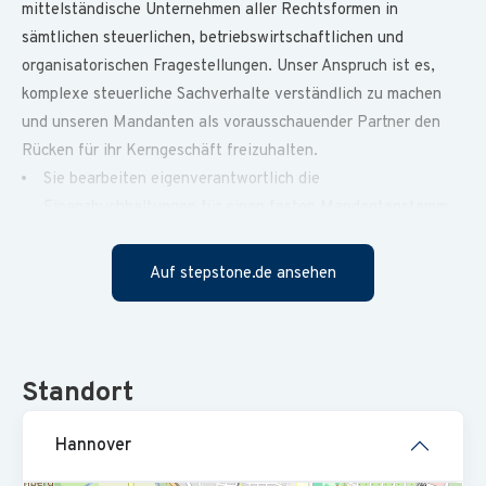
mittelständische Unternehmen aller Rechtsformen in
sämtlichen steuerlichen, betriebswirtschaftlichen und
organisatorischen Fragestellungen. Unser Anspruch ist es,
komplexe steuerliche Sachverhalte verständlich zu machen
und unseren Mandanten als vorausschauender Partner den
Rücken für ihr Kerngeschäft freizuhalten.
Sie bearbeiten eigenverantwortlich die
Finanzbuchhaltungen für einen festen Mandantenstamm
und sind deren erste Ansprechperson.
Auf stepstone.de ansehen
Sie übernehmen die termingerechte Abwicklung der Lohn-
und Gehaltsabrechnungen inklusive aller dazugehörigen
Meldungen.
Sie gestalten aktiv die Digitalisierung unserer
Standort
Kanzleiprozesse mit und begleiten unsere Mandant:innen
bei der Umstellung auf digitale Systeme.
Hannover
Sie wirken bei der Erstellung von Jahresabschlüssen und