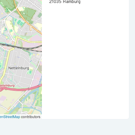
elsweise als Steuerfachangestellter (m/w/d),
21035
Hamburg
n
r keine Voraussetzung – wir arbeiten Sie gerne ein
fältige Arbeitsweise
igkeit
 im Team
alb bieten wir Ihnen:
chsenden Unternehmen
tung
rten
enStreetMap
contributors