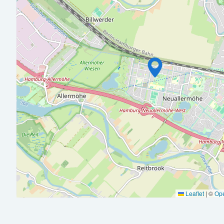
• Erfolgreich abgeschlossene kaufmännische Ausbildung, beispi
Finanzbuchhalter (m/w/d) oder eine vergleichbare Qualifikatio
• Berufserfahrung in der Finanzbuchhaltung
• Kenntnisse in der Immobilienbuchhaltung sind von Vorteil, abe
• Sicherer Umgang mit Zahlen sowie eine strukturierte und sorg
• Selbstständigkeit, Verantwortungsbewusstsein und Zuverläss
• Freundliches Auftreten sowie Freude an der Zusammenarbeit
Wir möchten, dass Sie sich langfristig bei uns wohlfühlen. Desh
• Einen sicheren und unbefristeten Arbeitsplatz in einem wa
• Eine abwechslungsreiche Tätigkeit mit hoher Eigenverantwor
• Flache Hierarchien und schnelle Entscheidungswege
• Eine strukturierte und persönliche Einarbeitung
• Ein engagiertes, kollegiales und wertschätzendes Team
• Individuelle Fort- und Weiterbildungsmöglichkeiten
• Moderne Büroausstattung in den schönen Hamburger Elbvoro
Leaflet
|
©
Op
• Gute Erreichbarkeit mit öffentlichen Verkehrsmitteln
• Kostenfreie Getränke, guter Kaffee und frisches Obst
• 28 Urlaubstage