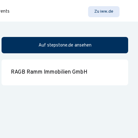
vents
Zu iww.de
Auf stepstone.de ansehen
RAGB Ramm lmmobilien GmbH