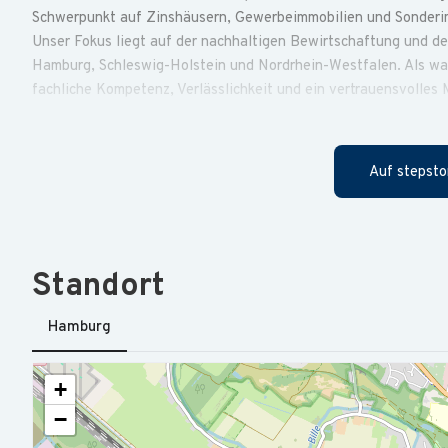
Schwerpunkt auf Zinshäusern, Gewerbeimmobilien und Sonderi
Unser Fokus liegt auf der nachhaltigen Bewirtschaftung und de
Hamburg, Schleswig-Holstein und Nordrhein-Westfalen. Als wa
fachliche Kompetenz, Verlässlichkeit und ein vertrauensvolles 
Als Teil unseres Buchhaltungsteams übernehmen Sie eigenvera
Buchhaltung. Dazu gehören:
Auf stepsto
• Laufende Mieterbuchhaltung
• Erstellung von Monats- und Jahresabrechnungen für Eigentüm
• Durchführung und Überwachung des Zahlungsverkehrs
• Buchung von Abgrenzungen
Standort
• Kontenabstimmung und Kontenpflege
• Rechnungsstellung
Hamburg
• Ansprechpartner für buchhalterische Fragestellungen innerha
Objektbetreuer
• Klärung von Mieterkonten und buchhalterischen Sachverhalt
+
• Zusammenarbeit mit unserem externen Lohnbüro, beispielswei
−