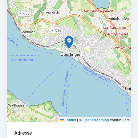
Prozesse sicher und bringen sich in die Weiter­ent­wick­lung
ein.
Sie leiten Confi­guration Control Boards (CCBs) und unter­
stützen bei internen sowie externen Audits.
Sie verfügen über ein abge­schlos­senes tech­nisches
Studium, z. B. im Bereich Maschi­nen­bau, Luft- und Raum­
fahrt­technik oder Vertei­di­gungstechnik.
Zudem bringen Sie bereits mehrere Jahre Berufs­er­fah­rung
im Hinblick auf Konfi­gura­tions­mana­gement mit.
Technisches Know-how sowie Erfah­rungen in den
Bereichen Produktion und Ent­wick­lung sind dabei
ebenfalls von Vorteil.
Leaflet
|
©
OpenStreetMap
contributors
Sehr gute Englisch­kennt­nisse in Wort und Schrift sowie ein
sicherer Umgang mit SAP und MS Office sind für Sie
Adresse