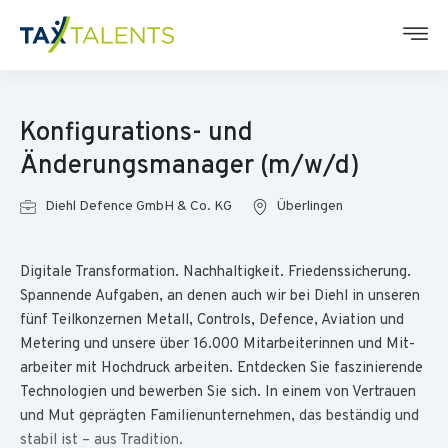
Konfigurations- und
Änderungsmanager (m/w/d)
Diehl Defence GmbH & Co. KG
Überlingen
Digitale Trans­formation. Nach­haltig­keit. Friedens­sicherung.
Spannende Aufgaben, an denen auch wir bei Diehl in unseren
fünf Teil­konzernen Metall, Controls, Defence, Aviation und
Metering und unsere über 16.000 Mit­arbeiter­innen und Mit­
arbeiter mit Hochdruck arbeiten. Entdecken Sie faszinierende
Techno­logien und bewerben Sie sich. In einem von Vertrauen
und Mut geprägten Familien­unter­nehmen, das beständig und
stabil ist – aus Tradition.