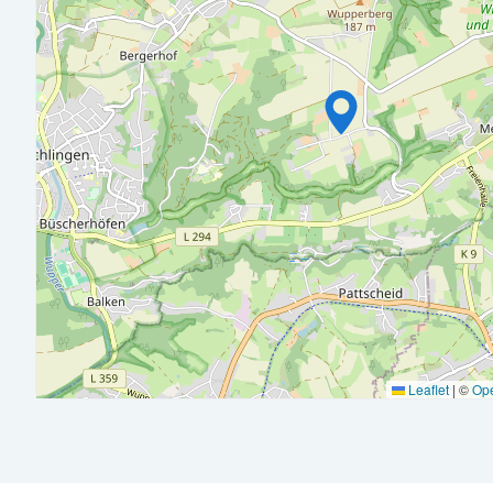
Durch Deine bisherigen Tätigkeiten bist Du sicher im Umga
vor allem in Excel die wichtigsten Tipps und Tricks.
Mit Deiner strukturierten, selbstständigen und zuverlässig
organisieren und Deine täglichen Aufgaben gewissenhaft me
Außerdem hast Du Freude an der Arbeit im Team und überzeu
Wir bieten Dir ein Gleitzeitmodell mit flexiblen Arbeitszeit
Zudem erhältst Du eine maßgeschneiderte Einarbeitung und e
Start bei item.
Wir verfügen über kurze Entscheidungswege und legen groß
Täglich kannst Du aus einem vielfältigen Kantinenangebot 
Leaflet
|
©
Op
item bezuschusst wird.
Über unser Employee Assistance Program (EAP) haben Du und
persönlichen und beruflichen Themen beraten zu lassen.