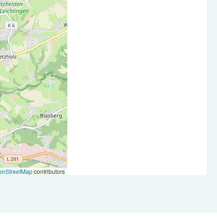
ng mit den gängigen MS Office Programmen und beherrscht
en Arbeitsweise kannst Du Deinen Arbeitsalltag bestens
istern.
gst mit Deiner kommunikativen Art.
en und die Möglichkeit aus dem Homeoffice zu arbeiten.
ine kontinuierliche Begleitung für Deinen erfolgreichen
en Wert auf ein gutes und angenehmes Betriebsklima.
durch regionale Kooperationspartner wählen, welches durch
enStreetMap
contributors
 Deine Familie jederzeit die Möglichkeit sich zu