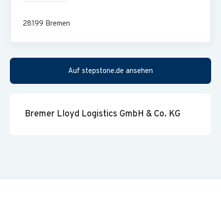
Kurze Entscheidungswege
28199
Bremen
Arbeiten im Herzen Bremens
Gelebte Dialogkultur
Egym Wellpass – Mitgliedschaft im Fitness Netzwerk
Auf stepstone.de ansehen
Attraktive soziale Vorsorgelösungen
Mobiles Arbeiten
Bremer Lloyd Logistics GmbH & Co. KG
Trainings zur kontinuierlichen Weiterentwicklung
Jobrad – Fahrrad-Leasing