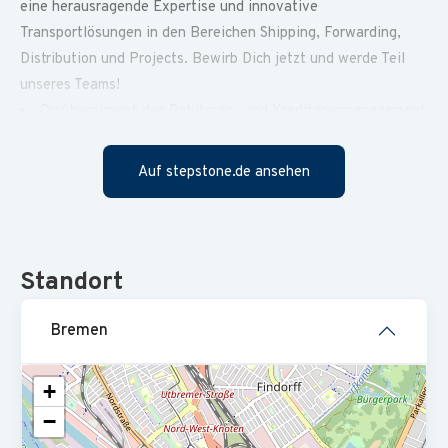
eine herausragende Expertise und innovative
Transportlösungen in den Bereichen Shipping, Forwarding,
Distribution und Projects. Bewirb Dich jetzt und werde Teil
unseres Teams!
Du übernimmst das Debitoren- und Kreditorenmanagement
einzelner Mandanten
Auf stepstone.de ansehen
Du kümmerst dich um den Zahlungsverkehr und das
Mahnwesen
Du führst die Sachkontenbuchhaltung
Du erstellst die vorbereitenden Monats- und
Standort
Quartalsabschlüsse
Bremen
Du unterstützt bei der Vorbereitung der Jahresabschlüsse
+
Erfolgreich abgeschlossene Ausbildung zum
−
Steuerfachangestellten (m/w/d) oder eine Weiterbildung
zum Finanzbuchhalter (m/w/d)