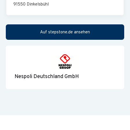
91550
Dinkelsbühl
Abgeschlossenes Studium der Wirtschaftswissenschaften
oder eine kaufmännische Ausbildung mit Weiterbildung
Auf stepstone.de ansehen
zum geprüften Bilanzbuchhalter (m/w/d)
Mehrjährige Berufserfahrung in der Finanzbuchhaltung,
idealerweise in einem international tätigen Unternehmen
Sehr gute Kenntnisse im deutschen Handelsrecht (HGB);
IFRS-Kenntnisse sind von Vorteil
Nespoli Deutschland GmbH
Sehr gute Excel-Kenntnisse sowie ein sicherer Umgang mit
den gängigen MS-Office-Anwendungen; Erfahrung mit
Microsoft Dynamics NAV ist wünschenswert
Hohe Belastbarkeit sowie eine selbstständige,
strukturierte und sorgfältige Arbeitsweise
Ausgeprägte Hands-on-Mentalität und die Bereitschaft,