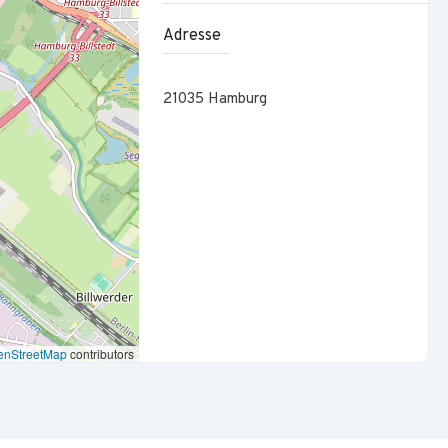
schen Fragestellungen und stehen ihnen als kompetente
Adresse
21035
Hamburg
ldung sowie mehrjährige Berufserfahrung in der
Rechnungswesen nach HGB.
sehr gute Kenntnisse in MS Excel.
 eigenverantwortliche Arbeitsweise aus und überzeugen durch
und Kommunikationsfähigkeit mit und arbeiten gerne mit
Bilanzbuchhalter:in (IHK) sowie Erfahrungen in der
enStreetMap
contributors
ozessen; Kenntnisse im Handel bzw.