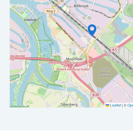
Sie unterstützen und führen Mitarbeitende bei buchhalteri
Ansprechperson zur Verfügung.
Sie verfügen über eine abgeschlossene kaufmännische Ausbi
Finanzbuchhaltung und besitzen fundierte Kenntnisse im 
Sie arbeiten sicher mit SAP R/3 (FI/CO) und verfügen über 
Sie zeichnen sich durch eine strukturierte, sorgfältige und
Ihre hohe Zuverlässigkeit.
Sie bringen eine ausgeprägte Zahlenaffinität sowie Team- 
verschiedenen Ansprechpartner:innen zusammen.
Idealerweise verfügen Sie über eine Weiterbildung zum:zur 
Leaflet
|
©
Op
Prozessoptimierung und Digitalisierung von Buchhaltungspr
Lebensmitteleinzelhandel sind von Vorteil.