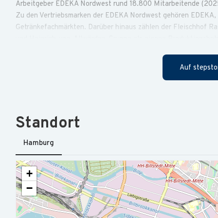
Arbeitgeber EDEKA Nordwest rund 18.800 Mitarbeitende (202
Zu den Vertriebsmarken der EDEKA Nordwest gehören EDEKA, E
Getränkefachmärkten. Darüber hinaus zählen der Fleischhof R
und Heinrich-von-Allwörden-Gruppe als eigene Produktionsbetr
Hamburg-Bahrenfeld
Für unsere Verwaltung in
suchen wir
(m/w/d)
in Vollzeit.
Auf stepsto
Sie tragen die Verantwortung für die Debitoren-, Kreditore
Sie erstellen eigenständig Monats- und Jahresabschlüsse 
Standort
insbesondere Steuerberatern und Wirtschaftsprüfern, ab.
Sie gewährleisten die ordnungsgemäße Verbuchung sämtliche
Hamburg
Vorgaben nach HGB.
Sie führen Kontenabstimmungen durch und verantworten de
+
Sie erstellen Umsatzsteuervoranmeldungen sowie weitere s
−
Sie analysieren bestehende Buchhaltungsprozesse, identifizi
im Rechnungswesen aktiv voran.