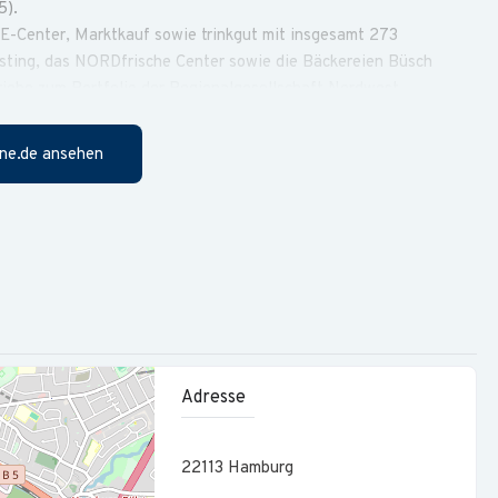
5).
-Center, Marktkauf sowie trinkgut mit insgesamt 273
asting, das NORDfrische Center sowie die Bäckereien Büsch
iebe zum Portfolio der Regionalgesellschaft Nordwest.
Bilanzbuchhalter / Leiter Buchhaltung
 einen
ne.de ansehen
n- und Anlagenbuchhaltung.
nach HGB und stimmen diese mit externen Ansprechpartnern,
r Geschäftsvorfälle unter Einhaltung der gesetzlichen
n gesamten Zahlungsverkehr.
Adresse
teuerliche Meldungen.
eren Optimierungspotenziale und treiben die Digitalisierung
22113
Hamburg