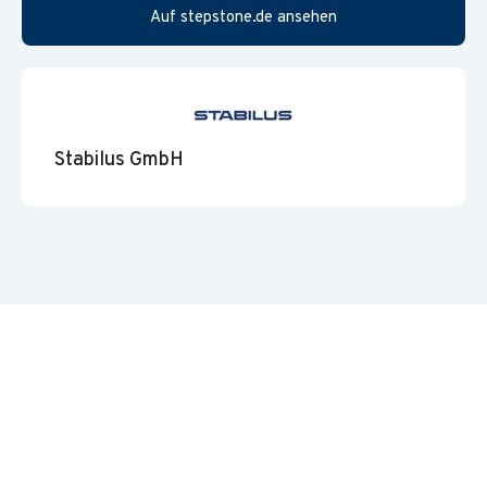
hohen Maß an Selbstständigkeit. Sie arbeiten in einem
Auf stepstone.de ansehen
innovativen Team mit sehr anspruchsvollen Aufgaben. Ein
gutes Arbeitsklima und die Anbindung an ein starkes
international agierendes Unternehmen machen diese Position
besonders attraktiv. Betriebliche Altersvorsorge, betriebliches
Gesundheitsmanagement und eine leistungsgerechte
Stabilus GmbH
Dotierung runden unser Angebot ab.