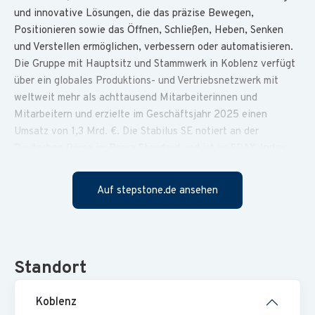
und innovative Lösungen, die das präzise Bewegen,
Positionieren sowie das Öffnen, Schließen, Heben, Senken
und Verstellen ermöglichen, verbessern oder automatisieren.
Die Gruppe mit Hauptsitz und Stammwerk in Koblenz verfügt
über ein globales Produktions- und Vertriebsnetzwerk mit
weltweit mehr als achttausend Mitarbeiterinnen und
Mitarbeitern und erzielte im Geschäftsjahr 2025 einen
Umsatz von 1,3 Mrd. €. Die Stabilus SE notiert an der
Deutschen Börse im Prime Standard und ist im SDAX-Index
vertreten.
Auf stepstone.de ansehen
Wir suchen für unseren Bereich Strategic Controlling
Financial Systems Controller - Betriebswirt Controlling,
Rechnungswesen o. ä. (m/w/d) - OneStream, ERP-
Systems SAP (R/3, S/4, IBP, SAC, BW)
Standort
Unterstützung der Prozessverantwortlichen des
Koblenz
Konsolidierungs- und Planungssystems OneStream sowie