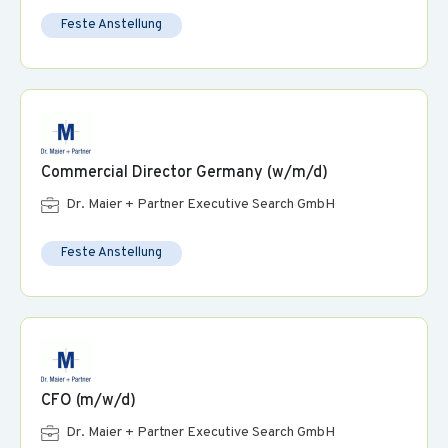
Investitionsprozessen und einer modernen
Feste Anstellung
Reportingstruktur
Kostenstellen- und Kostenträgerrechnung und Einführung
von Standort-Benchmarks und KPI-Systemen
Verantwortung für ERP-, Digitalisierungs- und
Datenstrukturprojekte inklusive Rollouts und Migrationen
Commercial Director Germany (w/m/d)
Sparringspartner der Geschäftsführung,
Dr. Maier + Partner Executive Search GmbH
Ressortverantwortlichen und Standortleitungen für die
ertragsorientierte Weiterentwicklung des Verbundes
Feste Anstellung
Analytische, durchsetzungsstarke und moderne Führungs-
persönlichkeit mit Kommunikationsstärke, Integrität und
Bereitschaft zu regionaler Präsenz. Sie sind
entscheidungsstark, arbeiten lösungsorientiert und
CFO (m/w/d)
unternehmerisch.
Dr. Maier + Partner Executive Search GmbH