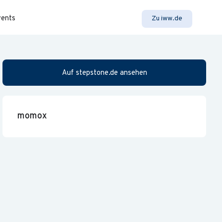
vents
Zu iww.de
Auf stepstone.de ansehen
momox