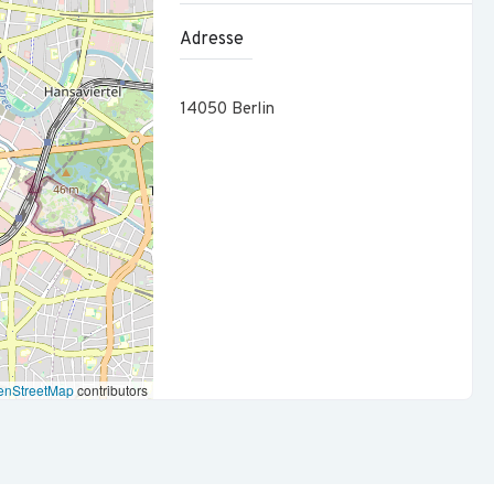
 ein hohes Maß an Genauigkeit
Adresse
l.), denn du kommunizierst regelmäßig mit internationalen
14050
Berlin
g bekommst du einen halben Tag Urlaub. Komm später, geh
, um deinen ganzen Geburtstag frei zu haben –
rbeitstag. Außerdem bekommst du am 24.12. und 31.12. je
en Modell mit 20 Office-Tagen pro Quartal, die den
ne moderne, flexible Arbeitsweise ermöglichen. An den
ch hast du die Möglichkeit, bis zu 6 Wochen pro Jahr aus
u von flexiblen Arbeitszeiten, die sich an deine individuellen
enStreetMap
contributors
sere nachhaltige Geschäftsidee mit einfachen Methoden in
elseitigen Druck, Energiesparmodus an Geräten,