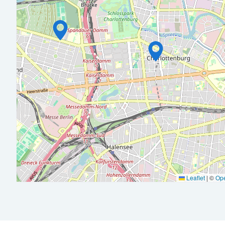
Analytisches Denkvermögen, strukturierte Arbeitsweise und
Sehr gute Deutsch- und Englischkenntnisse (schriftl. und md
Prüfern und Investoren
1/2 Tag Urlaub am Geburtstag
: An deinem Geburtsta
früher oder nimm einfach noch einen halben Tag Urlaub dazu
vorausgesetzt, dein Geburtstag fällt auf einen regulären A
einen halben Tag frei.
Flexible Arbeitszeiten
: Wir arbeiten nach einem hybrid
persönlichen Austausch im Team fördern und gleichzeitig ei
übrigen Tagen kannst du von zuhause aus arbeiten - zusätzli
Ländern innerhalb der EU zu arbeiten. Außerdem profitierst d
Leaflet
|
©
Op
Bedürfnisse anpassen.
Nachhaltigkeit: Wir lieben Second Hand und integrieren un
den Büroalltag durch nachhaltiges Verbrauchsmaterial, dopp