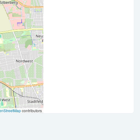
e beziehen klar Position für eine offene, solidarische
nd für die Stärkung demokratischer Werte sowie gegen
rtschaftslehre oder eine vergleichbare Qualifikation bildet
ialwirtschaft mit umfassender Personal-, Organisations- und
, Personalmanagement und Organisationsentwicklung
zu gestalten
e Führungskultur und verstehen es, Menschen zu motivieren,
enStreetMap
contributors
 sowie Ihr Engagement für gesellschaftlichen Zusammenhalt
sches Denken und unternehmerisches Handeln