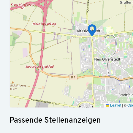
Ihr Herz schlägt für die Grundsätze der Arbeiterwohlfahrt: Si
Gesellschaft und engagieren sich gemeinsam mit dem Verba
Ausgrenzung und gesellschaftliche Spaltung
Ein abgeschlossenes Hochschulstudium im Bereich Betriebswi
die Grundlage Ihrer Expertise
Mehrjährige Erfahrung in einer Führungsfunktion in der Soz
Ergebnisverantwortung prägt Ihren beruflichen Werdegang
Fundierte Kenntnisse in Unternehmenssteuerung, Finanzen
befähigen Sie, komplexe Veränderungsprozesse erfolgreich 
Sie stehen für eine moderne, empathische und zugleich klar
einzubinden und für gemeinsame Ziele zu begeistern
Leaflet
|
©
Op
Persönliche Integrität, ein ausgeprägtes Werteverständnis
Passende Stellenanzeigen
und den Sozialstaat zeichnen Sie ebenso aus wie strategi