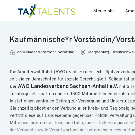
Steuerjobs
Arbe
Kaufmännische*r Vorständin/Vors
conQuaesso Personalberatung
Magdeburg, Braunschweig
Die Arbeiterwohlfahrt (AWO) zählt zu den sechs Spitzenverbän
seit vielen Jahrzehnten für soziale Gerechtigkeit, Solidarität u
AWO Landesverband Sachsen-Anhalt e.V.
Der
mit Sitz
Tochtergesellschaften und ca. 1800 Mitarbeitenden in zahlreic
leistet einen zentralen Beitrag zur Versorgung und Unterstütz
Gleichzeitig bildet er den Verbund aller Kreis- und Regionalgl
vertritt diese auf Landesebene gegenüber Politik, Verwaltung u
Mit einem breiten Leistungsportfolio, einer starken regionale
der Verband soziale Verantwortung mit unternehmerischem Hand