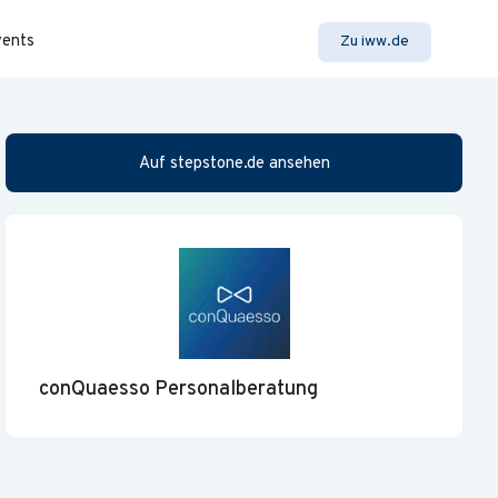
vents
Zu iww.de
Auf stepstone.de ansehen
conQuaesso Personalberatung