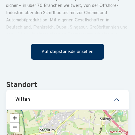
sicher – in über 70 Branchen weltweit, von der Offshore-
Industrie über den Schiffbau bis hin zur Chemie und
Automobilproduktion. Mit eigenen Gesellschaften in
Deutschland, Frankreich, Dubai, Singapur, Großbritannien und
den USA sowie einem globalen Partnernetzwerk sind wir
international aufgestellt und gleichzeitig regional verwurzelt.
Dabei zählen wir auf das Engagement aller und auf unsere
Auf stepstone.de ansehen
gemeinsamen Werte, um unser Markenversprechen
„permanent excellence“ kontinuierlich umzusetzen. Der Fokus
liegt immer darauf, Menschen zu helfen, Lasten in einer
nachhaltigen und digitalisierten Welt zu bewegen.
Standort
Für dieses Ziel suchen wir zum nächstmöglichen
Mitarbeiter:in Finanzwesen
Startzeitpunkt einen
(m/w/d)
Witten
.
HINWEIS
: Aus Gründen der besseren Lesbarkeit und ohne
jede Diskriminierungsabsicht wird in dieser Information
+
ausschließlich die männliche Form verwendet. Damit sind alle
−
Geschlechter einbezogen.