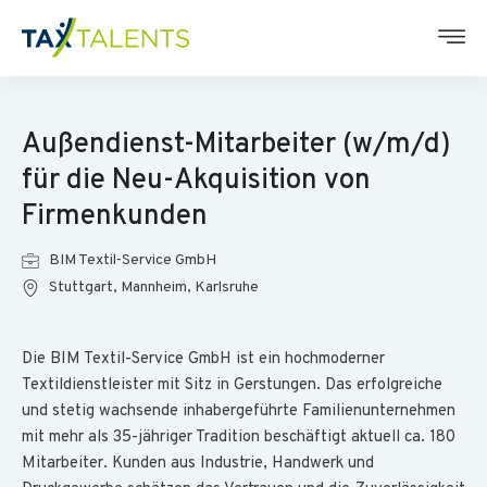
Außendienst-Mitarbeiter (w/m/d)
für die Neu-Akquisition von
Firmenkunden
BIM Textil-Service GmbH
Stuttgart, Mannheim, Karlsruhe
Die BIM Textil-Service GmbH ist ein hochmoderner
Textildienstleister mit Sitz in Gerstungen. Das erfolgreiche
und stetig wachsende inhabergeführte Familienunternehmen
mit mehr als 35-jähriger Tradition beschäftigt aktuell ca. 180
Mitarbeiter. Kunden aus Industrie, Handwerk und