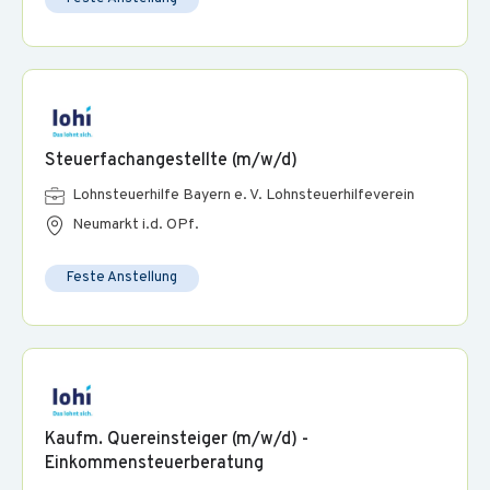
Gesundheit & Nachhaltigkeit
Die Gesundheit und das Wohlbefinden unserer
Beschäftigten unterstützen wir durch unser
Firmenfitnessprogramm mit einem breiten Sport- und
Wellnessangebot.
Steuerfachangestellte (m/w/d)
Wir fördern nachhaltige Mobilität. Mit unserem Jobrad-
Programm können Sie kostengünstig ein Fahrrad oder E-
Lohnsteuerhilfe Bayern e. V. Lohnsteuerhilfeverein
Bike leasen.
Neumarkt i.d. OPf.
30+ Urlaubstage sorgen für Erholung und Ausgleich.
Feste Anstellung
Kaufm. Quereinsteiger (m/w/d) -
Einkommensteuerberatung