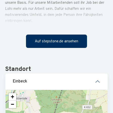
unsere Basis. Für unsere Mitarbeitenden soll ihr Job bei der
Lohi mehr als nur Arbeit sein. Dafür schaffen wir ein
motivierendes Umfeld, in dem jede Person ihre Fähigkeiten
einbringen kann.
Als modernes zukunftsorientiertes Unternehmen bieten wir
unseren Beschäftigten einen sicheren und attraktiven
Arbeitsplatz. Bereits seit über 55 Jahren beraten und
Auf stepstone.de ansehen
unterstützen wir unsere Mitglieder individuell in allen
Einkommensteuerangelegenheiten, begrenzt nach § 4 Nr. 11
StBerG.
Die Lohi gehört mit Ihren mehr als 700.000 Mitgliedern und
Standort
rund 1.200 Mitarbeitern in über 300 Beratungsstellen zu den
führenden Lohnsteuerhilfevereinen Deutschlands.
Die Stelle ist in Teilzeit mit 20 Wochenstunden zu
Einbeck
besetzen.
+
Nach Abschluss des Qualifizierungsprogramms übernehmen
−
Sie selbständig und eigenverantwortlich die Betreuung