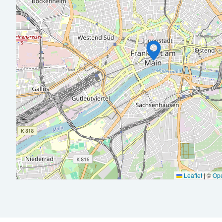
Erfolgreich abgeschlossenes Steuerberaterexamen
Berufserfahrung in der Steuerberatung, idealerweise mit D
Strukturierte, lösungsorientierte Arbeitsweise mit hohem Q
Freude an der Zusammenarbeit im Team und mit Mandanten
Interesse an einer langfristigen, vertrauensvollen Zusamme
Abwechslungsreiche Mandate und eigenverantwortliches Ar
Flexible Arbeitszeiten
Moderne Arbeitsplätze mit aktueller Technik und Software
Regelmäßige Fort- und Weiterbildungen – intern und extern
Leaflet
|
©
Op
Ein wertschätzendes, kollegiales Umfeld mit flachen Hierar
Attraktive Vergütung und Entwicklungsperspektiven