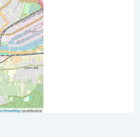
ATEV und MS Office
ualitätsanspruch
narbeit
beiten
enStreetMap
contributors
chien