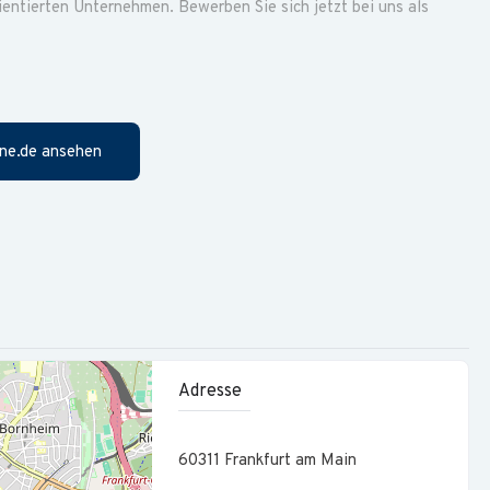
ientierten Unternehmen. Bewerben Sie sich jetzt bei uns als
ung von Unternehmen, Freiberuflern und Privatpersonen
ne.de ansehen
riebsprüfungen
 Fragestellungen
zesse und interne Abläufe
teuererklärungen und Steuerbescheiden
Adresse
g
60311
Frankfurt am Main