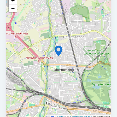
+
auf der fachlichen Führung und Weiterentwicklung des Teams.
−
Dank unserer flexiblen Arbeitsweise ist die Position auch für
Kandidat:innen interessant, die nicht in unmittelbarer Nähe
zu unserem Standort in München wohnen. Für die
Einarbeitung sowie den persönlichen Austausch im Team
planen wir durchschnittlich 10 Präsenztage pro Quartal ein.
Deine Aufgaben
Fachliche Anleitung und Unterstützung eines Experten-
Teams
Eigenverantwortliche, vollumfängliche Betreuung,
Steuerung und Ausbau eines eigenen vielfältigen
Mandantenportfolios
Mitwirkung im operativen Tagesgeschäft mit Schwerpunkt
Jahresabschlüsse und Steuererklärungen
Review und Freigabe von Arbeitsergebnissen und
Qualitätssicherung
Leaflet
|
©
OpenStreetMap
contributors