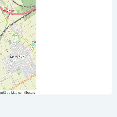
mandant:innenorientierte Arbeitsweise ist für Sie
:innenkontakt
r Probezeit möglich!
en Entwicklung
utschein als Unterstützung etc.)
enStreetMap
contributors