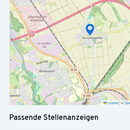
sowie Prozesse laufend zu optimieren
Sie sind verlässlich und eine sorgfältige, selbständige und 
selbstverständlich
Sie haben Spaß an der Arbeit im Team und aktivem Mandant
Ein dynamisches und kollegiales Arbeitsumfeld
Individuelle Home-Office-Möglichkeiten nach Beendigung de
Weiterbildungsmöglichkeiten zur fachlichen und persönlich
Zusätzliche Sozialleistungen (z.B. Deutschlandticket, Tankg
Moderne Büroausstattung und zentrale Lage
Teamevents
Leaflet
|
©
Op
Passende Stellenanzeigen