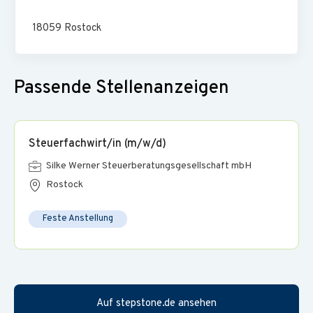
Bei Firmenevents und Veranstaltungen kannst du dich
vernetzen
18059
Rostock
Flexibilität erwartet dich mit Home Office und flexiblen
Arbeitszeiten
Passende Stellenanzeigen
Deine Leistung wird mit einer gerechten Entlohnung
anerkannt
Steuerfachwirt/in (m/w/d)
Silke Werner Steuerberatungsgesellschaft mbH
Rostock
Feste Anstellung
Auf stepstone.de ansehen