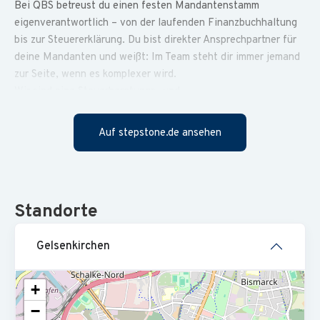
Bei QBS betreust du einen festen Mandantenstamm
eigenverantwortlich – von der laufenden Finanzbuchhaltung
bis zur Steuererklärung. Du bist direkter Ansprechpartner für
deine Mandanten und weißt: Im Team steht dir immer jemand
zur Seite, wenn es komplexer wird.
Wir sind eine Steuerberatungs- und
Wirtschaftsprüfungsgesellschaft mit rund 100 Mitarbeitenden
an vier Standorten im Ruhrgebiet. Modern aufgestellt, digital
Auf stepstone.de ansehen
unterwegs – und fest überzeugt davon, dass gute Arbeit nur
dann gelingt, wenn der Mensch dahinter sich wohlfühlt.
Das erwartet dich
Standort
e
Du übernimmst Verantwortung für einen festen
Mandantenstamm – und gestaltest die Zusammenarbeit mit
Gelsenkirchen
deinen Mandanten aktiv mit. Dein Alltag bei QBS dreht sich
um:
Finanzbuchhaltung
– Du erstellst eigenverantwortlich
+
die laufenden Finanzbuchhaltungen und Buchführung
−