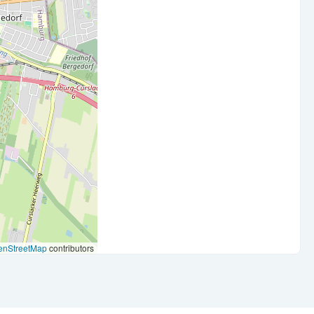
ng im Accounting/Buchhaltung
usiness Central
beitszeiten, mobiles Arbeiten, Co-Working-Spaces in der
 und JobRad, Lade-Stationen für E-Autos und eine sehr
enStreetMap
contributors
ck“, unsere Sommer- und Weihnachtsfeste, Team-Lunchs und
isches Obst, Snack-Box und eine gut ausgestatteten