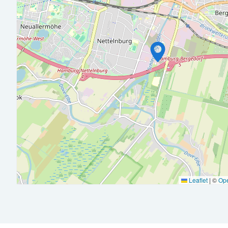
Eine kaufmännische Ausbildung oder vergleichbare Erfahru
Erste oder mehrjährige Erfahrung im Finanzbereich
Sicherer Umgang mit MS Office und idealerweise Dynamics B
Strukturierte, zuverlässige Arbeitsweise
Freude an Zahlen, Teamarbeit und modernen Prozessen
Ausgewogene Work-Life-Balance
: Durch flexible Ar
Europa-Passage, keine Schichtarbeit und 30 Tagen Urlaub.
Nachhaltige Mobilität:
Zuschuss zum Deutschlandticket
gute Verkehrsanbindung an die öffentlichen Verkehrsmittel.
Leaflet
|
©
Op
Get-togethers & Events:
Das berühmte „Honig-Frühstü
After Works.
Verpflegung:
Kostenloser Kaffee, Tee, Wasserspender, fr