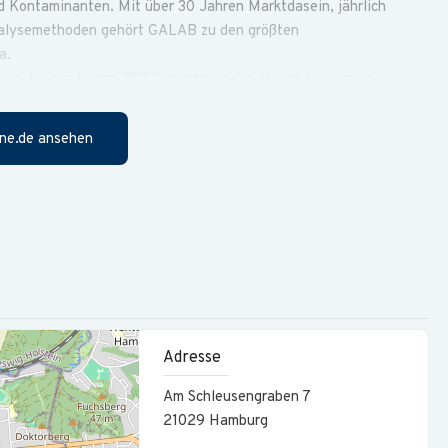
 Kontaminanten. Mit über 30 Jahren Marktdasein, jährlich
nalysemethoden gehört GALAB zu den größten
a.
llektiv aus knapp 250 hervorragenden Mitarbeiter:innen.
hin zu unserem Kundendienst und der Verwaltung sind die
ng und schließlich unseren Erfolg.
ne.de ansehen
lzeit
hhaltung
ungen
enabrechnungen
Adresse
n zusammen
Am Schleusengraben 7
21029
Hamburg
wickeln