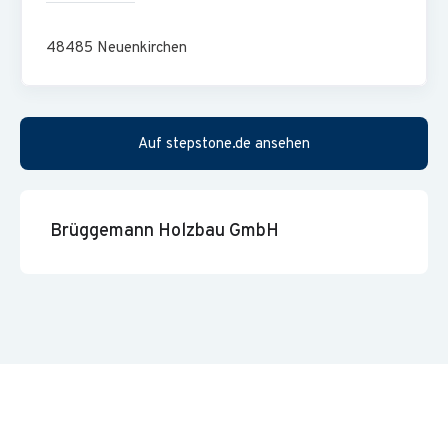
...Du umfangreiches Wissen über Hochbaukonstruktionen
mitbringst.
48485
Neuenkirchen
...Du ein ausgeprägtes Kostenbewusstsein und
Zahlenverständnis und gleichzeitig den Blick für das
Wesentliche hast.
Auf stepstone.de ansehen
...Du in der Lage bist, im Zuge der Kalkulation ein
Planerteam zu führen.
...Du gute Anwenderkenntnisse in Kalkulationssoftware
Brüggemann Holzbau GmbH
[idealerweise RIB ITWO] hast.
Ansprechende Rahmenbedingungen: Attraktives
Vergütungspaket sowie 30 Urlaubstagen
Vielfältige Zusatzangebote: Mitarbeiterangebote sowie
Teamevents und Weihnachtsfeste
Sicher betreut von Anfang an: Strukturierte Einarbeitung