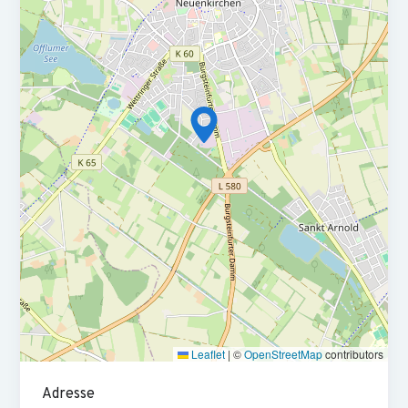
Vertragsmanagement
Du unterstützt das Team im
vertraglichen
und bei der Betreuung der
Verhandlungen
zwischen Auftraggeber und
Auftragnehmer
Preisfragen
Du stellst
bei unseren Planungs- und
Projektpartnern
Sondervorschläge
Du erarbeitest
und technische
zur Optimierung
Alternativen
von Kosten,
Energieeffizienz und Nachhaltigkeit
Du passt zu uns, wenn...
...Du Bauingenieur*in, Architekt*in, Bautechniker*in,
Meister*in bist oder eine vergleichbare Ausbildung hast.
Leaflet
|
©
OpenStreetMap
contributors
...Du über mehrjährige Erfahrung in der Kalkulation von
schlüsselfertigen Hochbauprojekten verfügst.
Adresse