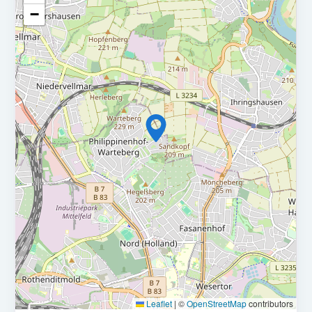
−
Wir suchen zum Sommer 2026 einen Sachbearbeiter (m/w/d)
in Teilzeit (19,5 Stunden/Woche)
• Abwechslungsreiches und verantwortungsvolles
Aufgabengebiet
• Faire Vergütung (Entgelt nach dem TVöD; Eingruppierung
nach Vorkenntnissen)
• Unbefristete Festanstellung
Leaflet
|
©
OpenStreetMap
contributors