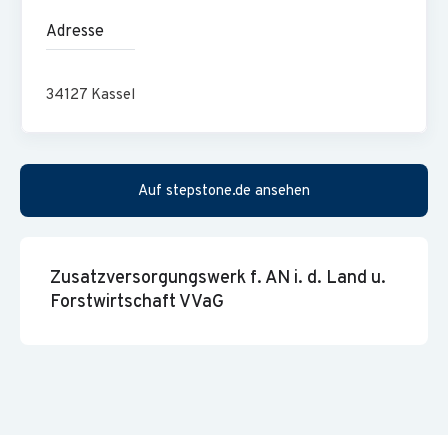
Adresse
34127
Kassel
Auf stepstone.de ansehen
Zusatzversorgungswerk f. AN i. d. Land u.
Forstwirtschaft VVaG