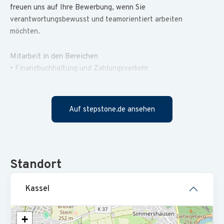
freuen uns auf Ihre Bewerbung, wenn Sie
verantwortungsbewusst und teamorientiert arbeiten
möchten.
Mitarbeit in den Bereichen
• Finanzbuchhaltung und Zahlungsverkehr
• Immobilienverwaltung (Geschäftsgebäude)
• Inventuren
• Haushalts- und Liquiditätsplanung
Auf stepstone.de ansehen
• Digitale Archivierung
• Abgeschlossene kaufmännische Ausbildung oder
vergleichbare Qualifikation mit Berufserfahrung in der
Standort
Finanzbuchhaltung; Erfahrung mit DATEV ist von Vorteil
• Sorgfältige Arbeitsweise
Kassel
• Kollegiales und dienstleistungsorientiertes Auftreten
• Sicherer Umgang mit den MS Office-Anwendungen (Word,
Excel, Outlook)
+