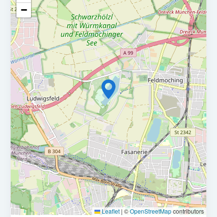
−
Idealerweise Weiterbildung zum Steuerfachwirt (m/w/d)
Berufseinsteiger und Wiedereinsteiger sind herzlich
willkommen
Analytische Denkweise und Eigeninitiative
Verständnis für wirtschaftliche Zusammenhänge
Gute bis sehr gute Kenntnisse der DATEV-Programme von
Vorteil
Geübter Umgang mit MS-Office-Paket
Kommunikatives, sicheres Auftreten und Freude an der
Arbeit im Team
Interesse an digitalen Prozessen
Attraktives, überdurchschnittliches Grundgehalt
Leaflet
|
©
OpenStreetMap
contributors