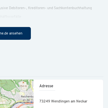
usive Debitoren-, Kreditoren- und Sachkontenbuchhaltung
häftsvorfälle
hnungen
ne.de ansehen
rantwortung für das Forderungsmanagement und Mahnwesen
ellschaften der Unternehmensgruppe nach HGB
führung interner Verrechnungen
sse und Abläufe
ratern und externen Partnern
lter (m/w/d) oder eine vergleichbare kaufmännische
Adresse
er Finanzbuchhaltung
73249
Wendlingen am Neckar
m Steuerrecht, insbesondere im Bereich Umsatzsteuer