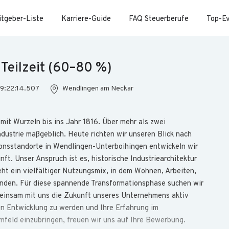
itgeber-Liste
Karriere-Guide
FAQ Steuerberufe
Top-E
Teilzeit (60–80 %)
09:22:14.507
Wendlingen am Neckar
mit Wurzeln bis ins Jahr 1816. Über mehr als zwei
ustrie maßgeblich. Heute richten wir unseren Blick nach
onsstandorte in Wendlingen-Unterboihingen entwickeln wir
t. Unser Anspruch ist es, historische Industriearchitektur
ht ein vielfältiger Nutzungsmix, in dem Wohnen, Arbeiten,
inden. Für diese spannende Transformationsphase suchen wir
insam mit uns die Zukunft unseres Unternehmens aktiv
en Entwicklung zu werden und Ihre Erfahrung im
mfeld einzubringen, freuen wir uns auf Ihre Bewerbung.