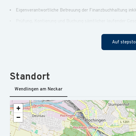
Eigenverantwortliche Betreuung der Finanzbuchhaltung inkl
Prüfung, Kontierung und Buchung sämtlicher laufender Gesc
Überwachung sowie Bearbeitung von Ein- und Ausgangsrec
Auf stepsto
Planung und Durchführung des Zahlungsverkehrs sowie Ve
Erstellung von Monats- und Jahresabschlüssen für die Ges
Betreuung der umsatzsteuerlichen Organschaft sowie Durch
Standort
Weiterentwicklung und Optimierung buchhalterischer Proze
Enge Zusammenarbeit mit internen Fachbereichen, Steuerbe
Wendlingen am Neckar
Erfolgreich abgeschlossene Weiterbildung zum Bilanzbuchha
+
Qualifikation
−
Mehrjährige Berufserfahrung im Rechnungswesen bzw. in d
Fundierte Kenntnisse in der Bilanzierung nach HGB sowie i